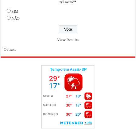
trânsito'?
SIM
NÃO
View Results
Outras..