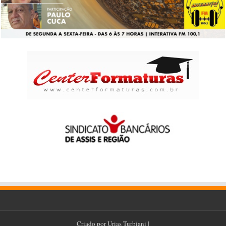
Criado por
Urias Turbiani
|