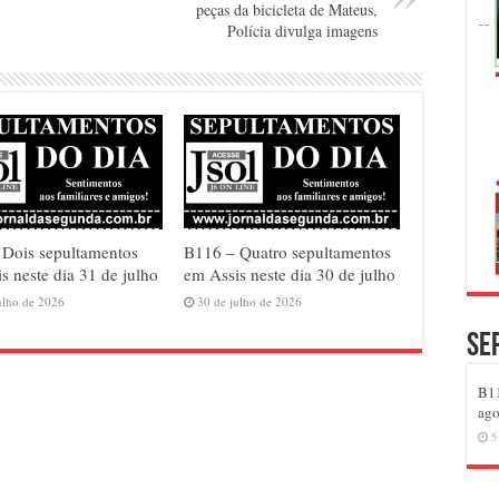
peças da bicicleta de Mateus,
Polícia divulga imagens
 Dois sepultamentos
B116 – Quatro sepultamentos
s neste dia 31 de julho
em Assis neste dia 30 de julho
ulho de 2026
30 de julho de 2026
Se
B11
ago
5