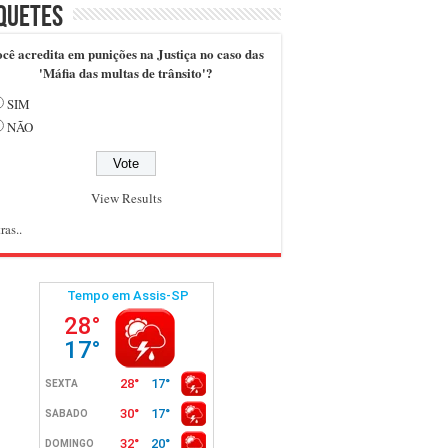
quetes
cê acredita em punições na Justiça no caso das
'Máfia das multas de trânsito'?
SIM
NÃO
View Results
ras..