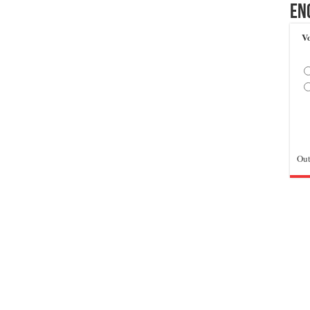
En
Vo
Out