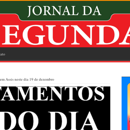
ato
em Assis neste dia 19 de dezembro