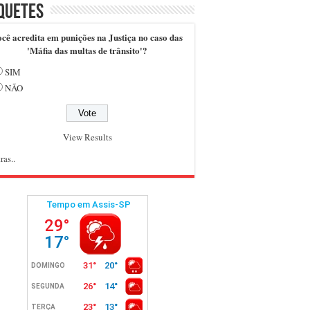
quetes
cê acredita em punições na Justiça no caso das
'Máfia das multas de trânsito'?
SIM
NÃO
View Results
ras..