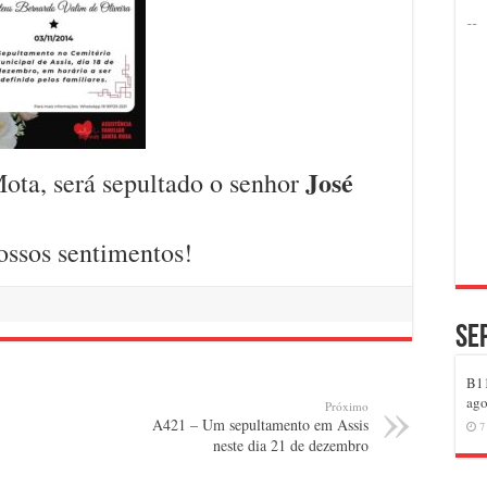
José
ta, será sepultado o senhor
ossos sentimentos!
Se
B11
ago
Próximo
A421 – Um sepultamento em Assis
7
neste dia 21 de dezembro