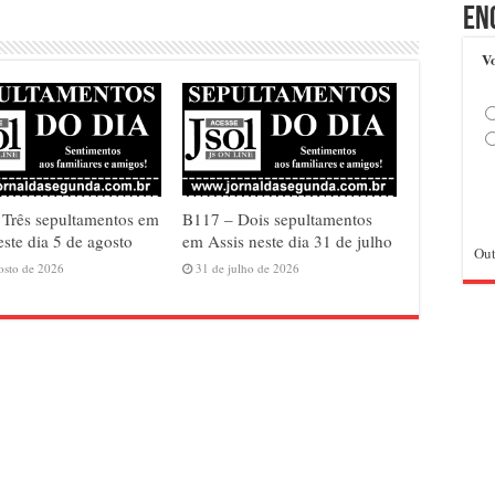
En
Vo
Três sepultamentos em
B117 – Dois sepultamentos
este dia 5 de agosto
em Assis neste dia 31 de julho
Out
osto de 2026
31 de julho de 2026