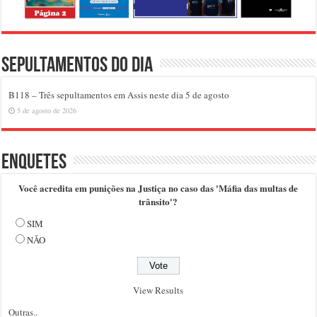
Sepultamentos do dia
B118 – Três sepultamentos em Assis neste dia 5 de agosto
5 de agosto de 2026
Enquetes
Você acredita em punições na Justiça no caso das 'Máfia das multas de
trânsito'?
SIM
NÃO
View Results
Outras..