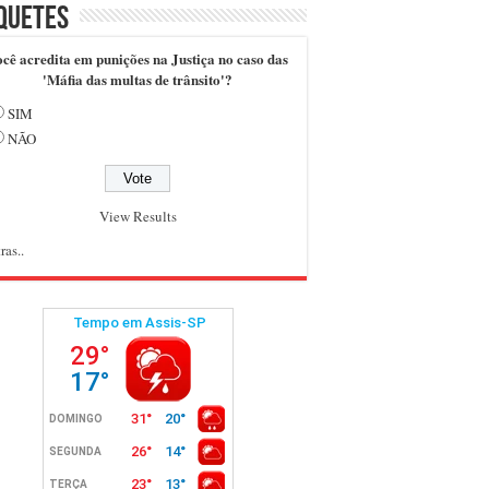
quetes
cê acredita em punições na Justiça no caso das
'Máfia das multas de trânsito'?
SIM
NÃO
View Results
ras..