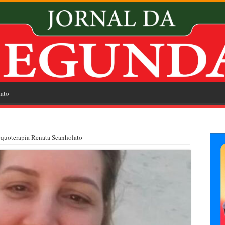
ato
equoterapia Renata Scanholato