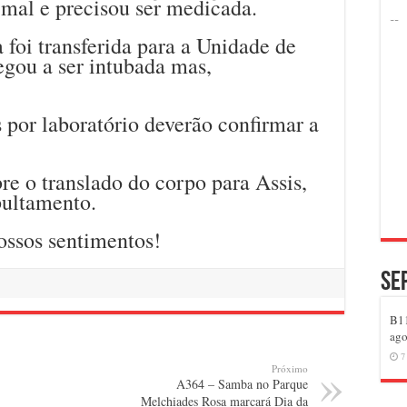
 mal e precisou ser medicada.
foi transferida para a Unidade de
egou a ser intubada mas,
por laboratório deverão confirmar a
e o translado do corpo para Assis,
pultamento.
ossos sentimentos!
Se
B11
ago
7
Próximo
A364 – Samba no Parque
Melchiades Rosa marcará Dia da