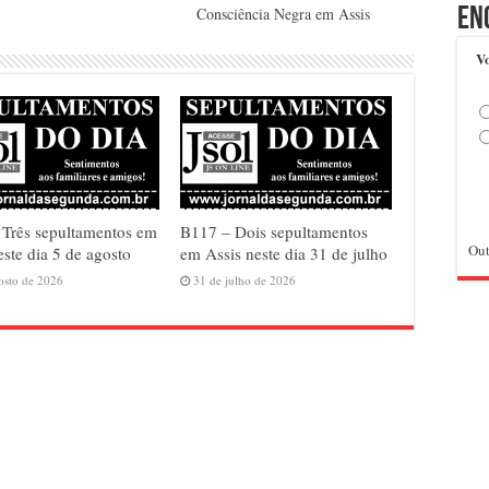
Consciência Negra em Assis
En
Vo
Três sepultamentos em
B117 – Dois sepultamentos
Out
este dia 5 de agosto
em Assis neste dia 31 de julho
osto de 2026
31 de julho de 2026