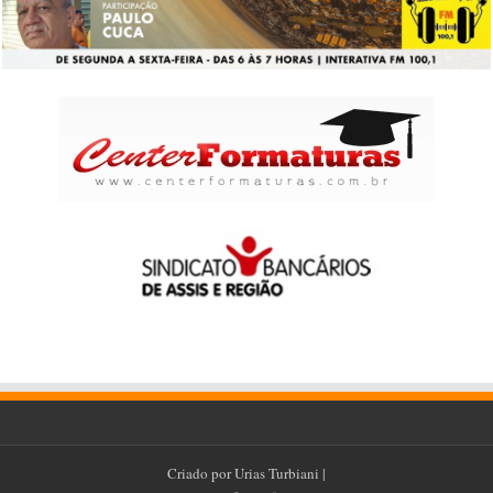
Criado por
Urias Turbiani
|