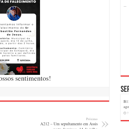
ossos sentimentos!
Se
B11
ago
7
Próximo
A212 – Um sepultamento em Assis