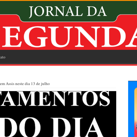
ato
em Assis neste dia 13 de julho