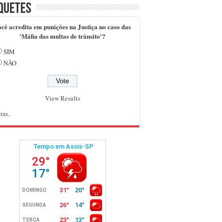
quetes
cê acredita em punições na Justiça no caso das
'Máfia das multas de trânsito'?
SIM
NÃO
View Results
ras..