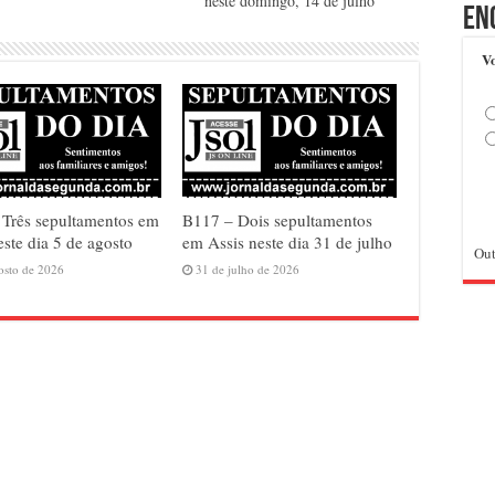
neste domingo, 14 de julho
En
Vo
Três sepultamentos em
B117 – Dois sepultamentos
este dia 5 de agosto
em Assis neste dia 31 de julho
Out
osto de 2026
31 de julho de 2026