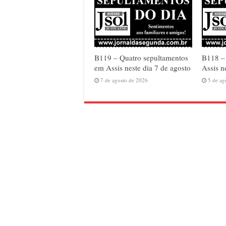
B119 – Quatro sepultamentos
B118 – 
em Assis neste dia 7 de agosto
Assis n
7 de agosto de 2026
5 de ag