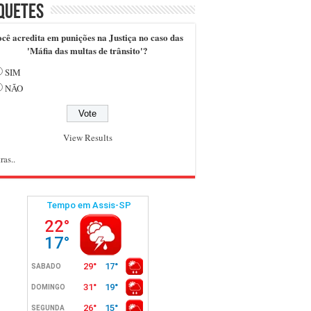
quetes
cê acredita em punições na Justiça no caso das
'Máfia das multas de trânsito'?
SIM
NÃO
View Results
ras..