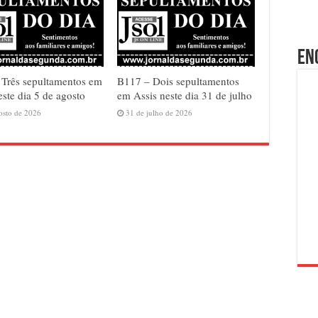
En
Três sepultamentos em
B117 – Dois sepultamentos
este dia 5 de agosto
em Assis neste dia 31 de julho
osto de 2026
31 de julho de 2026