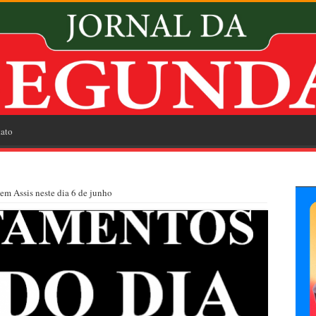
ato
em Assis neste dia 6 de junho