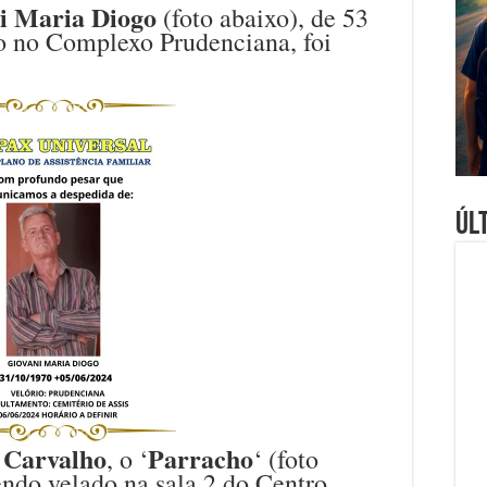
i Maria Diogo
(foto abaixo), de 53
do no Complexo Prudenciana, foi
Úl
 Carvalho
Parracho
, o ‘
‘ (foto
sendo velado na sala 2 do Centro