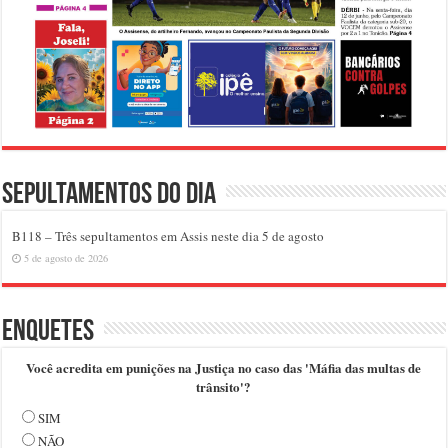
Sepultamentos do dia
B118 – Três sepultamentos em Assis neste dia 5 de agosto
5 de agosto de 2026
Enquetes
Você acredita em punições na Justiça no caso das 'Máfia das multas de
trânsito'?
SIM
NÃO