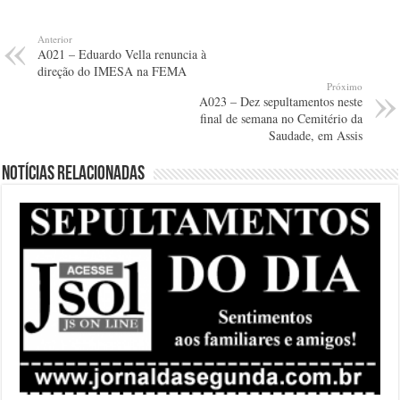
Anterior
A021 – Eduardo Vella renuncia à
direção do IMESA na FEMA
Próximo
A023 – Dez sepultamentos neste
final de semana no Cemitério da
Saudade, em Assis
Notícias relacionadas