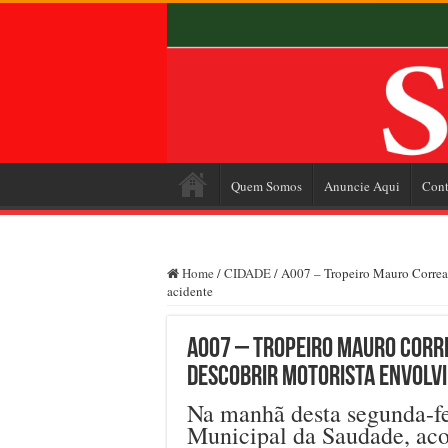
Quem Somos
Anuncie Aqui
Cont
Home
/
CIDADE
/
A007 – Tropeiro Mauro Correa é
acidente
A007 – Tropeiro Mauro Corre
descobrir motorista envolvi
Na manhã desta segunda-fei
Municipal da Saudade, aco