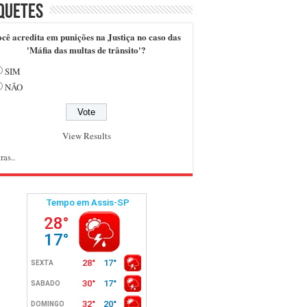
quetes
cê acredita em punições na Justiça no caso das
'Máfia das multas de trânsito'?
SIM
NÃO
View Results
ras..