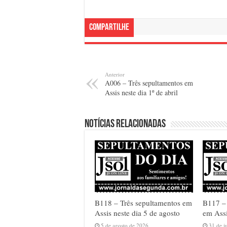
Compartilhe
Anterior
A006 – Três sepultamentos em
Assis neste dia 1º de abril
Notícias relacionadas
B118 – Três sepultamentos em
B117 –
Assis neste dia 5 de agosto
em Assi
5 de agosto de 2026
31 de j