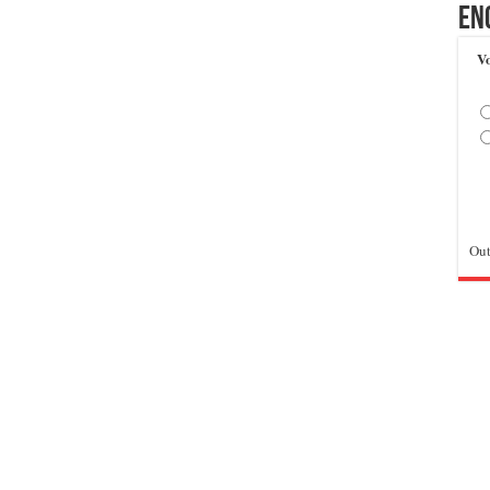
En
Vo
Out