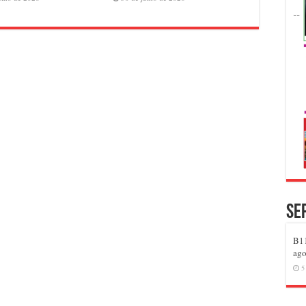
Se
B11
ago
5