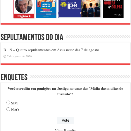
Sepultamentos do dia
B119 – Quatro sepultamentos em Assis neste dia 7 de agosto
7 de agosto de 2026
Enquetes
Você acredita em punições na Justiça no caso das 'Máfia das multas de
trânsito'?
SIM
NÃO
View Results