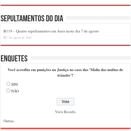
Sepultamentos do dia
B119 – Quatro sepultamentos em Assis neste dia 7 de agosto
7 de agosto de 2026
Enquetes
Você acredita em punições na Justiça no caso das 'Máfia das multas de
trânsito'?
SIM
NÃO
View Results
Outras..