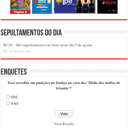
Sepultamentos do dia
B118 – Três sepultamentos em Assis neste dia 5 de agosto
5 de agosto de 2026
Enquetes
Você acredita em punições na Justiça no caso das 'Máfia das multas de
trânsito'?
SIM
NÃO
View Results