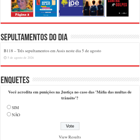
Sepultamentos do dia
B118 – Três sepultamentos em Assis neste dia 5 de agosto
5 de agosto de 2026
Enquetes
Você acredita em punições na Justiça no caso das 'Máfia das multas de
trânsito'?
SIM
NÃO
View Results