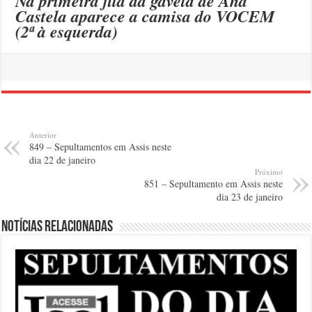
Na primeira fila da gaveta de Ana
Castela aparece a camisa do VOCEM
(2ª à esquerda)
Anterior
849 – Sepultamentos em Assis neste
dia 22 de janeiro
Próximo
851 – Sepultamento em Assis neste
dia 23 de janeiro
Notícias relacionadas