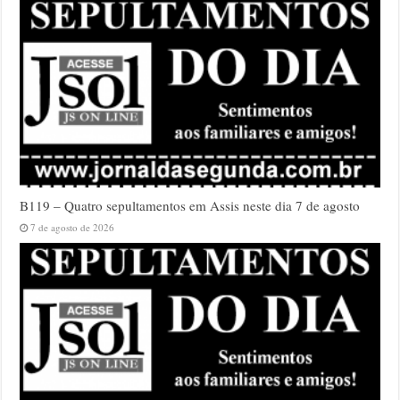
B119 – Quatro sepultamentos em Assis neste dia 7 de agosto
7 de agosto de 2026