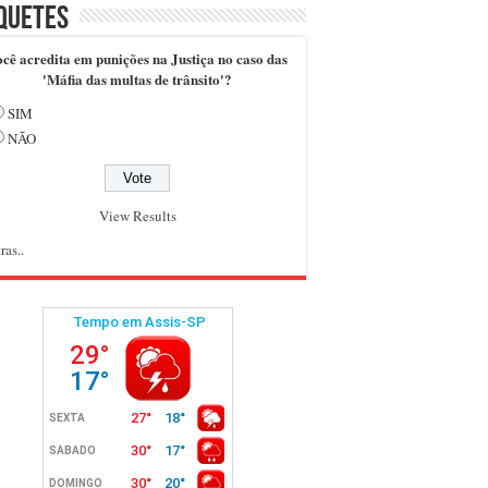
quetes
cê acredita em punições na Justiça no caso das
'Máfia das multas de trânsito'?
SIM
NÃO
View Results
ras..