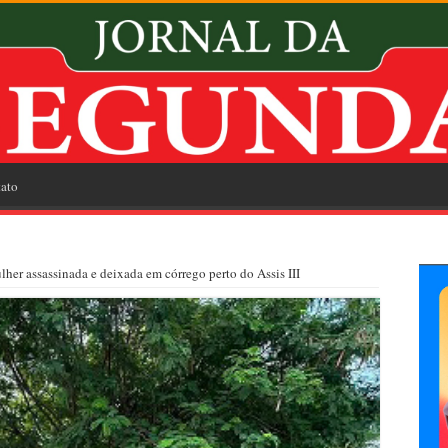
ato
lher assassinada e deixada em córrego perto do Assis III