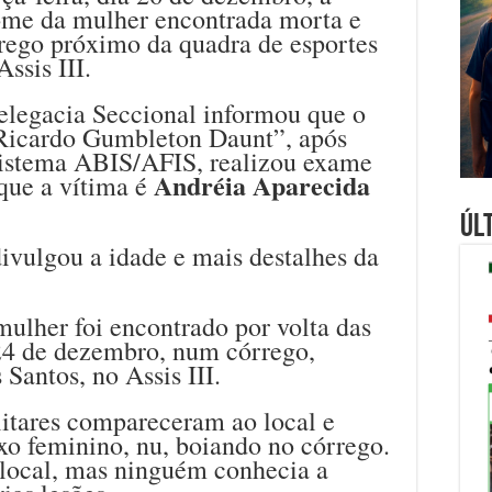
nome da mulher encontrada morta e
rego próximo da quadra de esportes
ssis III.
Delegacia Seccional informou que o
o“Ricardo Gumbleton Daunt”, após
Sistema ABIS/AFIS, realizou exame
Andréia Aparecida
 que a vítima é
Úl
divulgou a idade e mais destalhes da
ulher foi encontrado por volta das
24 de dezembro, num córrego,
Santos, no Assis III.
litares compareceram ao local e
xo feminino, nu, boiando no córrego.
 local, mas ninguém conhecia a