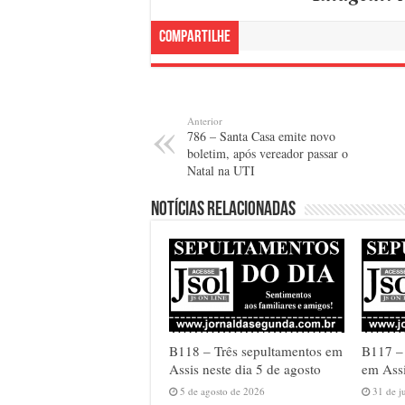
Compartilhe
Anterior
786 – Santa Casa emite novo
boletim, após vereador passar o
Natal na UTI
Notícias relacionadas
B118 – Três sepultamentos em
B117 –
Assis neste dia 5 de agosto
em Assi
5 de agosto de 2026
31 de j