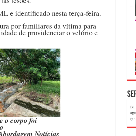
ias lesões.
L e identificado nesta terça-feira.
ura por familiares da vítima para
lidade de providenciar o velório e
Se
B11
ago
e o corpo foi
5
o
Abordagem Notícias