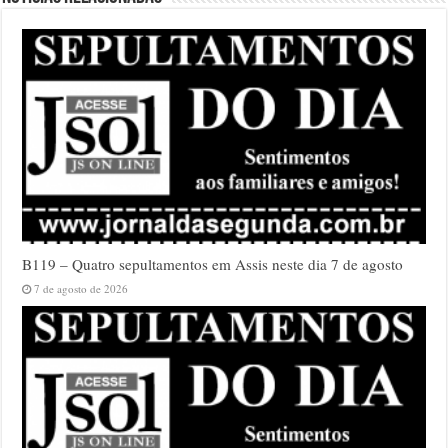
B119 – Quatro sepultamentos em Assis neste dia 7 de agosto
7 de agosto de 2026