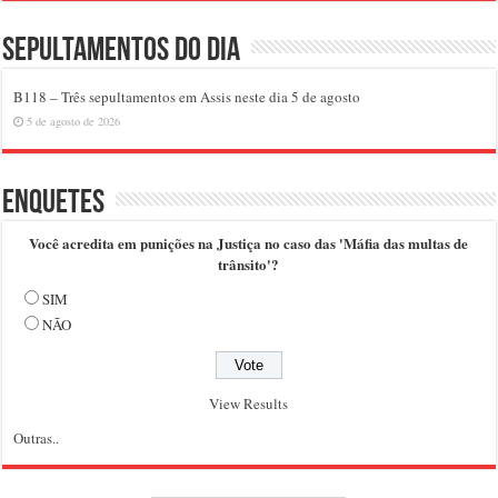
Sepultamentos do dia
B118 – Três sepultamentos em Assis neste dia 5 de agosto
5 de agosto de 2026
Enquetes
Você acredita em punições na Justiça no caso das 'Máfia das multas de
trânsito'?
SIM
NÃO
View Results
Outras..