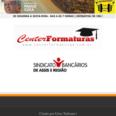
Criado por
Urias Turbiani
|