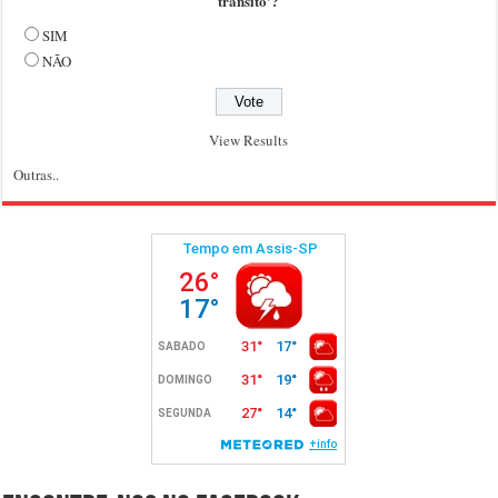
trânsito'?
SIM
NÃO
View Results
Outras..