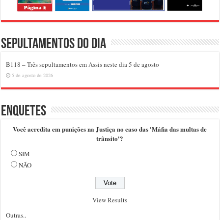
Sepultamentos do dia
B118 – Três sepultamentos em Assis neste dia 5 de agosto
5 de agosto de 2026
Enquetes
Você acredita em punições na Justiça no caso das 'Máfia das multas de
trânsito'?
SIM
NÃO
View Results
Outras..