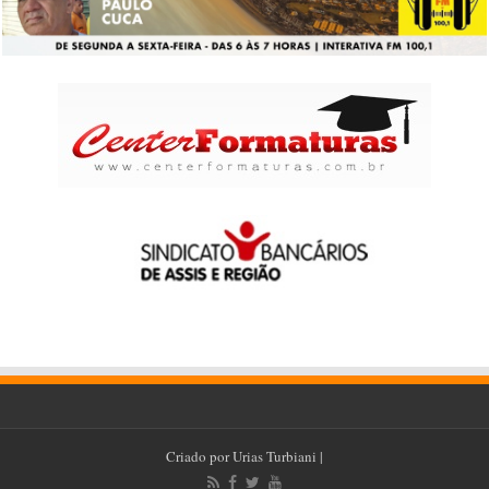
Criado por
Urias Turbiani
|