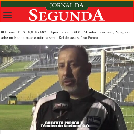
Home
/
DESTAQUE
/
682 – Após deixar o VOCEM antes da estreia, Papagaio
sobe mais um time e confirma ser o ‘Rei do acesso’ no Paraná