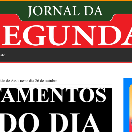
ato
ião de Assis neste dia 26 de outubro