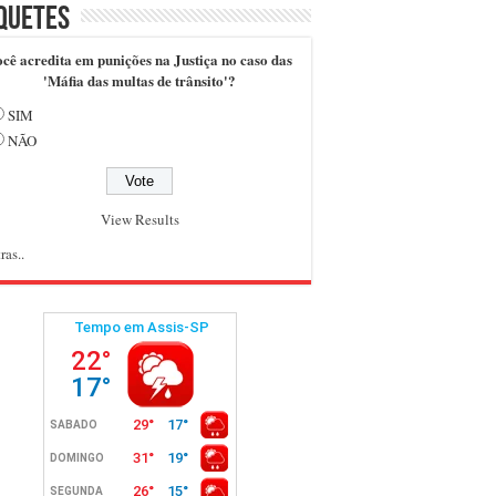
quetes
cê acredita em punições na Justiça no caso das
'Máfia das multas de trânsito'?
SIM
NÃO
View Results
ras..