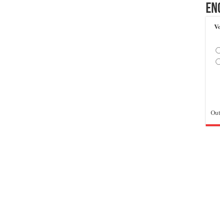
En
Vo
Out