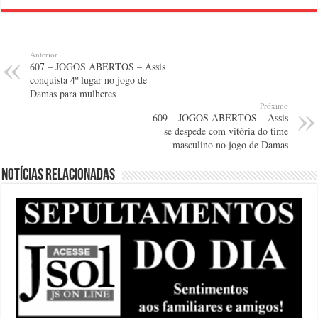
Anterior
607 – JOGOS ABERTOS – Assis
conquista 4º lugar no jogo de
Damas para mulheres
Próximo
609 – JOGOS ABERTOS – Assis
se despede com vitória do time
masculino no jogo de Damas
Notícias relacionadas