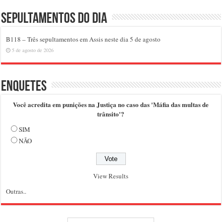
Sepultamentos do dia
B118 – Três sepultamentos em Assis neste dia 5 de agosto
5 de agosto de 2026
Enquetes
Você acredita em punições na Justiça no caso das 'Máfia das multas de
trânsito'?
SIM
NÃO
View Results
Outras..