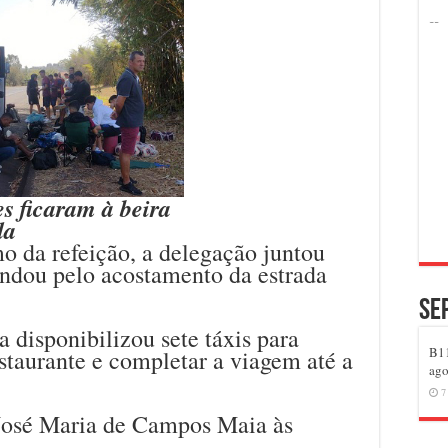
s ficaram à beira
da
mo da refeição, a delegação juntou
andou pelo acostamento da estrada
Se
 disponibilizou sete táxis para
B11
estaurante e completar a viagem até a
ago
7
 José Maria de Campos Maia às