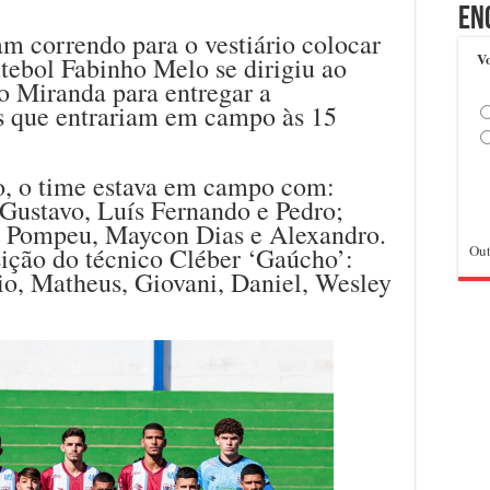
En
m correndo para o vestiário colocar
Vo
utebol Fabinho Melo se dirigiu ao
o Miranda para entregar a
s que entrariam em campo às 15
o, o time estava em campo com:
 Gustavo, Luís Fernando e Pedro;
i; Pompeu, Maycon Dias e Alexandro.
sição do técnico Cléber ‘Gaúcho’:
Out
o, Matheus, Giovani, Daniel, Wesley