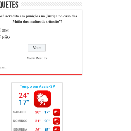
quetes
cê acredita em punições na Justiça no caso das
'Máfia das multas de trânsito'?
SIM
NÃO
View Results
ras..