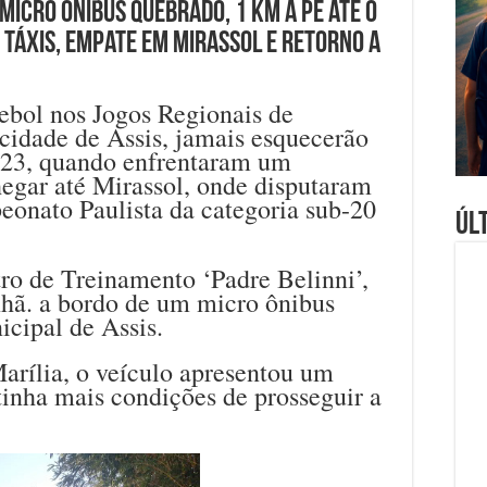
Micro ônibus quebrado, 1 km a pé até o
 táxis, empate em Mirassol e retorno a
ebol nos Jogos Regionais de
cidade de Assis, jamais esquecerão
2023, quando enfrentaram um
hegar até Mirassol, onde disputaram
onato Paulista da categoria sub-20
Úl
ro de Treinamento ‘Padre Belinni’,
nhã. a bordo de um micro ônibus
icipal de Assis.
arília, o veículo apresentou um
inha mais condições de prosseguir a