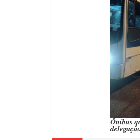
Ônibus q
delegaç