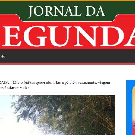
ato
A – Micro ônibus quebrado, 1 km a pé até o restaurante, viagem
em ônibus circular