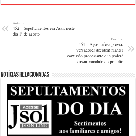
Anterior
452 – Sepultamentos em Assis neste
dia 1º de agosto
Próximo
454 – Após defesa prévia,
vereadores decidem manter
comissão processante que poderá
cassar mandato do prefeito
Notícias relacionadas