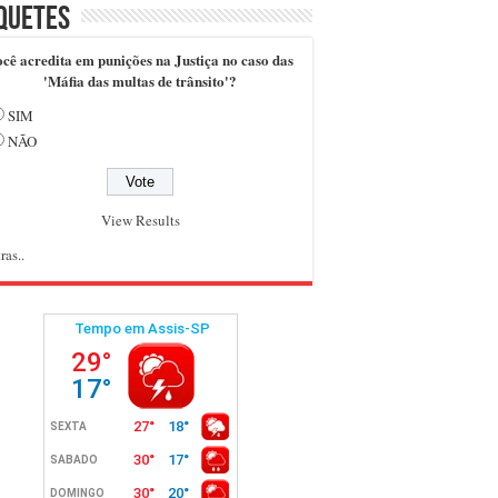
quetes
cê acredita em punições na Justiça no caso das
'Máfia das multas de trânsito'?
SIM
NÃO
View Results
ras..