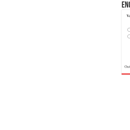
En
Vo
Out