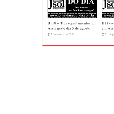
B118 – Três sepultamentos em
B117 –
Assis neste dia 5 de agosto
em Assi
5 de agosto de 2026
31 de j