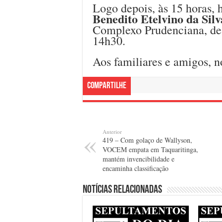
Logo depois, às 15 horas, 
Benedito Etelvino da Silv
Complexo Prudenciana, de 
14h30.
Aos familiares e amigos, n
Compartilhe
Anterior
419 – Com golaço de Wallyson,
VOCEM empata em Taquaritinga,
mantém invencibilidade e
encaminha classificação
Notícias relacionadas