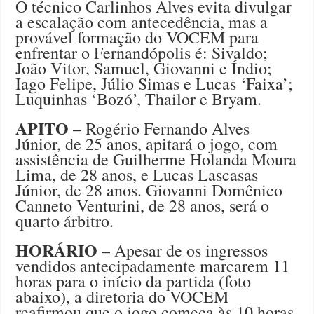
O técnico Carlinhos Alves evita divulgar
a escalação com antecedência, mas a
provável formação do VOCEM para
enfrentar o Fernandópolis é: Sivaldo;
João Vitor, Samuel, Giovanni e Índio;
Iago Felipe, Júlio Simas e Lucas ‘Faixa’;
Luquinhas ‘Bozó’, Thailor e Bryam.
APITO
– Rogério Fernando Alves
Júnior, de 25 anos, apitará o jogo, com
assistência de Guilherme Holanda Moura
Lima, de 28 anos, e Lucas Lascasas
Júnior, de 28 anos. Giovanni Domênico
Canneto Venturini, de 28 anos, será o
quarto árbitro.
HORÁRIO
– Apesar de os ingressos
vendidos antecipadamente marcarem 11
horas para o início da partida (foto
abaixo), a diretoria do VOCEM
reafirmou que o jogo começa às 10 horas.