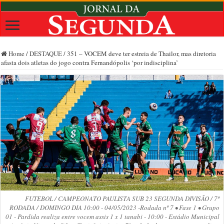
Home
/
DESTAQUE
/
351 – VOCEM deve ter estreia de Thailor, mas diretoria
afasta dois atletas do jogo contra Fernandópolis ‘por indisciplina’
FUTEBOL / CAMPEONATO PAULISTA SUB 23 SEGUNDA DIVISÃO / 7º
RODADA / DOMINGO DIA 10:00 - 04/05/2023 -Rodada nº 7 • Fase 1 • Grupo
01 - Pardida realiza entre vocem assis 1 x 1 tanabi - 10:00 - Estádio Municipal