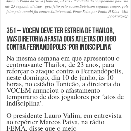
Antônio Viana da Silva (Tonicão) - Assis - 7º rodada do campeonato paulista
sub 23 segunda divisao - gols feito pelo vocem Deivisson segundo tempo, gols
feito pelo tanabi foi contra Julio(vocem). Fotos Feita por Paulo H Dias - Mtb
-0095052/SP
351 – VOCEM deve ter estreia de Thailor,
mas diretoria afasta dois atletas do jogo
contra Fernandópolis ‘por indisciplina’
Na mesma semana em que apresentou o
centroavante Thailor, de 23 anos, para
reforçar o ataque contra o Fernandópolis,
neste domingo, dia 10 de junho, às 10
horas, no estádio Tonicão, a diretoria do
VOCEM anunciou o afastamento
temporário de dois jogadores por ‘atos de
indisciplina’.
O presidente Lauro Valim, em entrevista
ao repórter Marcos Paiva, na rádio
FEMA, disse que o meio