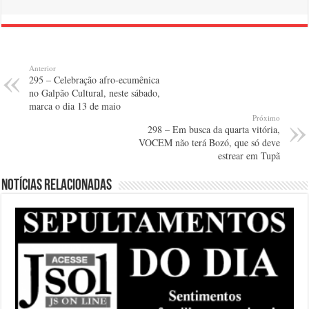
Anterior
295 – Celebração afro-ecumênica
no Galpão Cultural, neste sábado,
marca o dia 13 de maio
Próximo
298 – Em busca da quarta vitória,
VOCEM não terá Bozó, que só deve
estrear em Tupã
Notícias relacionadas