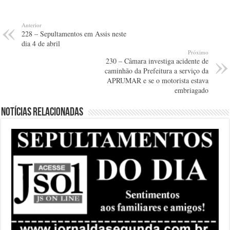
Anterior
228 – Sepultamentos em Assis neste
dia 4 de abril
Próximo
230 – Câmara investiga acidente de
caminhão da Prefeitura a serviço da
APRUMAR e se o motorista estava
embriagado
Notícias relacionadas