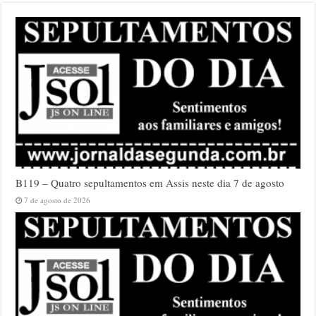
B119 – Quatro sepultamentos em Assis neste dia 7 de agosto
7 de agosto de 2026