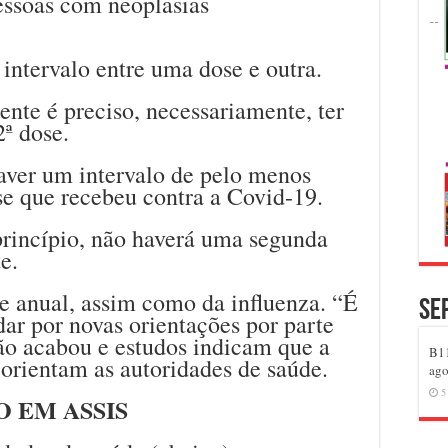
essoas com neoplasias
ntervalo entre uma dose e outra.
ente é preciso, necessariamente, ter
ª dose.
aver um intervalo de pelo menos
se que recebeu contra a Covid-19.
rincípio, não haverá uma segunda
e.
e anual, assim como da influenza. “É
Se
dar por novas orientações por parte
o acabou e estudos indicam que a
B11
 orientam as autoridades de saúde.
ago
5
O EM ASSIS