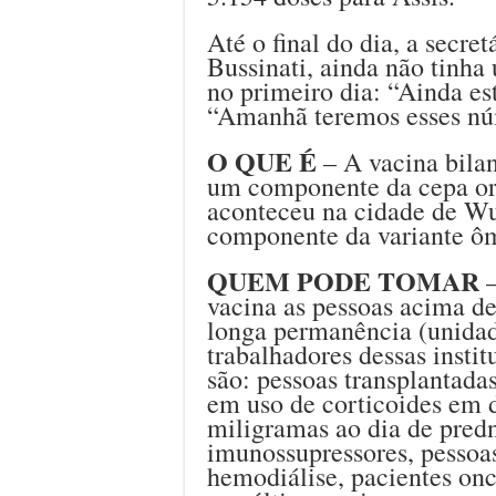
Até o final do dia, a secre
Bussinati, ainda não tinha
no primeiro dia: “Ainda es
“Amanhã teremos esses nú
O QUE É
– A vacina bila
um componente da cepa ori
aconteceu na cidade de W
componente da variante ôm
QUEM PODE TOMAR
–
vacina as pessoas acima de 
longa permanência (unidad
trabalhadores dessas inst
são: pessoas transplantada
em uso de corticoides em d
miligramas ao dia de pred
imunossupressores, pessoa
hemodiálise, pacientes on