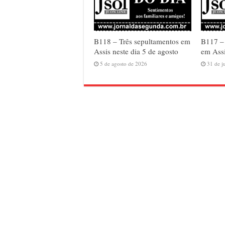
B118 – Três sepultamentos em
B117 –
Assis neste dia 5 de agosto
em Assi
5 de agosto de 2026
31 de j