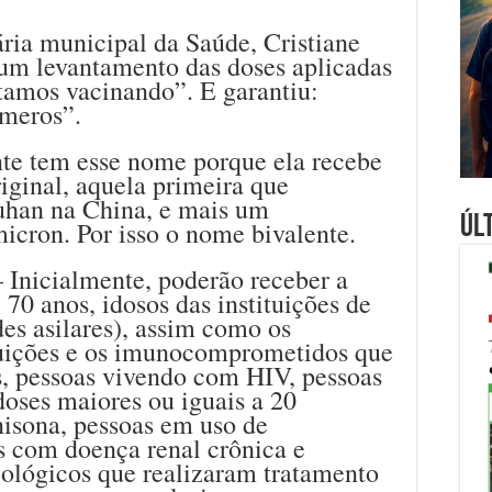
tária municipal da Saúde, Cristiane
 um levantamento das doses aplicadas
tamos vacinando”. E garantiu:
meros”.
nte tem esse nome porque ela recebe
ginal, aquela primeira que
uhan na China, e mais um
Úl
icron. Por isso o nome bivalente.
 Inicialmente, poderão receber a
70 anos, idosos das instituições de
es asilares), assim como os
ituições e os imunocomprometidos que
s, pessoas vivendo com HIV, pessoas
oses maiores ou iguais a 20
nisona, pessoas em uso de
s com doença renal crônica e
cológicos que realizaram tratamento