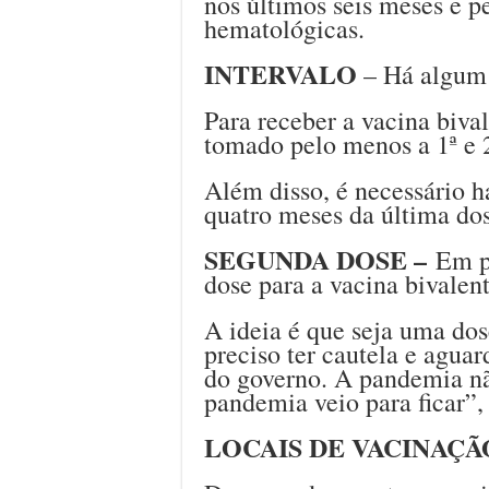
nos últimos seis meses e p
hematológicas.
INTERVALO
– Há algum i
Para receber a vacina bival
tomado pelo menos a 1ª e 2
Além disso, é necessário h
quatro meses da última do
SEGUNDA DOSE –
Em p
dose para a vacina bivalent
A ideia é que seja uma dos
preciso ter cautela e aguar
do governo. A pandemia nã
pandemia veio para ficar”,
LOCAIS DE VACINAÇÃ