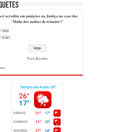
quetes
cê acredita em punições na Justiça no caso das
'Máfia das multas de trânsito'?
SIM
NÃO
View Results
ras..