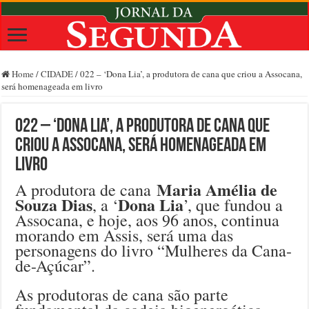
Home
/
CIDADE
/
022 – ‘Dona Lia’, a produtora de cana que criou a Assocana,
será homenageada em livro
022 – ‘Dona Lia’, a produtora de cana que
criou a Assocana, será homenageada em
livro
Maria Amélia de
A produtora de cana
Souza Dias
Dona Lia
, a ‘
’, que fundou a
Assocana, e hoje, aos 96 anos, continua
morando em Assis, será uma das
personagens do livro “Mulheres da Cana-
de-Açúcar”.
As produtoras de cana são parte