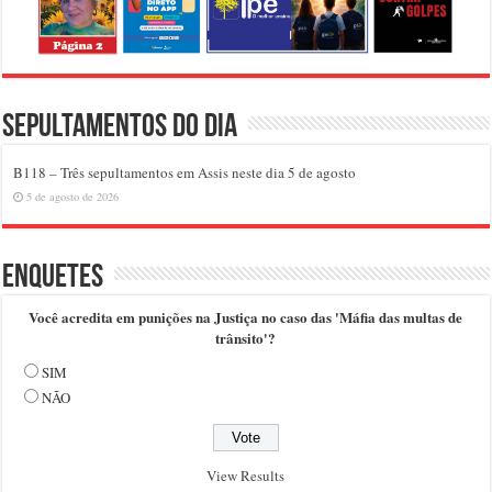
Sepultamentos do dia
B118 – Três sepultamentos em Assis neste dia 5 de agosto
5 de agosto de 2026
Enquetes
Você acredita em punições na Justiça no caso das 'Máfia das multas de
trânsito'?
SIM
NÃO
View Results