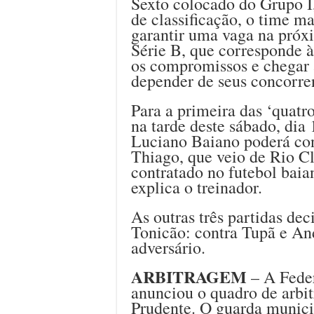
Sexto colocado do Grupo I,
de classificação, o time m
garantir uma vaga na próx
Série B, que corresponde à
os compromissos e chegar 
depender de seus concorre
Para a primeira das ‘quatr
na tarde deste sábado, dia 
Luciano Baiano poderá cont
Thiago, que veio de Rio Cl
contratado no futebol baia
explica o treinador.
As outras três partidas de
Tonicão: contra Tupã e An
adversário.
ARBITRAGEM
– A Feder
anunciou o quadro de ar
Prudente. O guarda munici