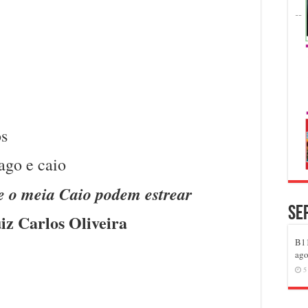
os
e o meia Caio podem estrear
Se
iz Carlos Oliveira
B11
ago
5