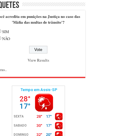
quetes
cê acredita em punições na Justiça no caso das
'Máfia das multas de trânsito'?
SIM
NÃO
View Results
ras..