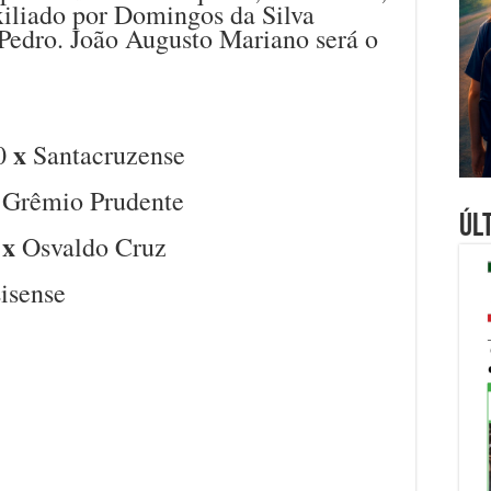
uxiliado por Domingos da Silva
Pedro. João Augusto Mariano será o
x
10
Santacruzense
Grêmio Prudente
Úl
x
a
Osvaldo Cruz
isense