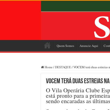
Quem Somos
Anuncie Aqui
Cont
Home
/
DESTAQUE
/
VOCEM terá duas estreias na
VOCEM terá duas estreias na 
O Vila Operária Clube Es
está pronto para a primeir
sendo encaradas as últimas