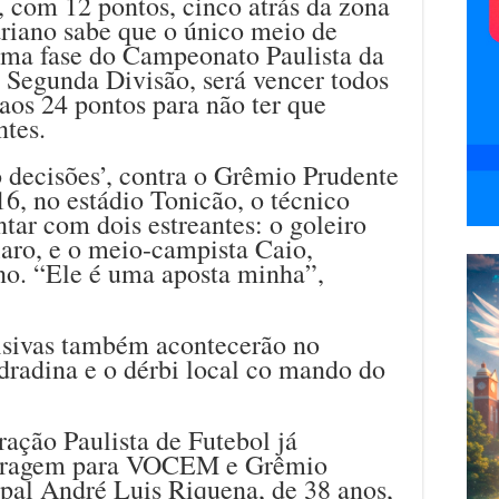
 com 12 pontos, cinco atrás da zona
ariano sabe que o único meio de
ima fase do Campeonato Paulista da
 Segunda Divisão, será vencer todos
aos 24 pontos para não ter que
ntes.
o decisões’, contra o Grêmio Prudente
16, no estádio Tonicão, o técnico
ar com dois estreantes: o goleiro
aro, e o meio-campista Caio,
no. “Ele é uma aposta minha”,
cisivas também acontecerão no
dradina e o dérbi local co mando do
ação Paulista de Futebol já
bitragem para VOCEM e Grêmio
pal André Luis Riquena, de 38 anos,