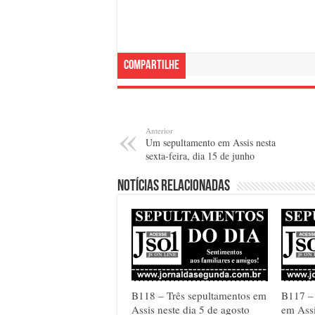
Compartilhe
Anterior
Um sepultamento em Assis nesta
sexta-feira, dia 15 de junho
Notícias relacionadas
B118 – Três sepultamentos em
B117 –
Assis neste dia 5 de agosto
em Assi