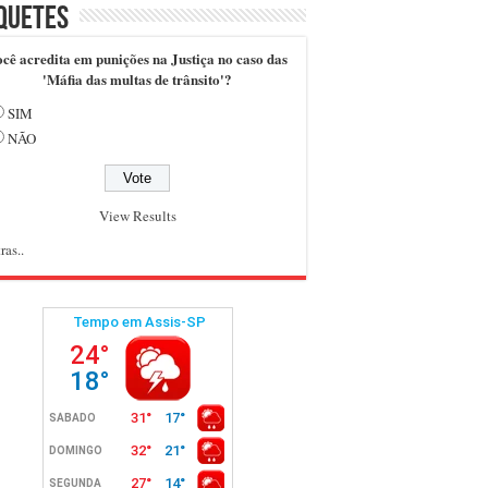
quetes
cê acredita em punições na Justiça no caso das
'Máfia das multas de trânsito'?
SIM
NÃO
View Results
ras..