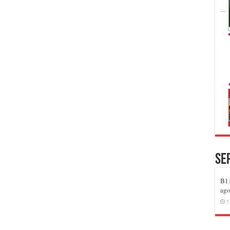
Se
B11
ago
5