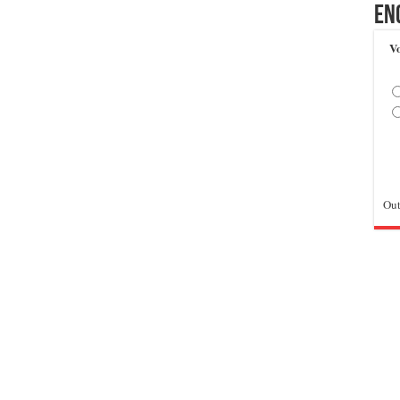
En
Vo
Out