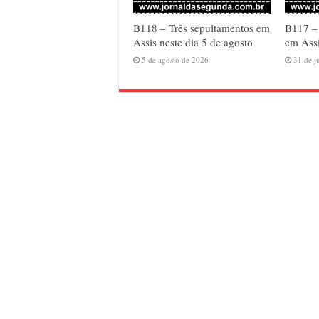
B118 – Três sepultamentos em
B117 –
Assis neste dia 5 de agosto
em Assi
5 de agosto de 2026
31 de j