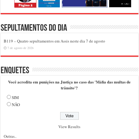
Sepultamentos do dia
B119 – Quatro sepultamentos em Assis neste dia 7 de agosto
7 de agosto de 2026
Enquetes
Você acredita em punições na Justiça no caso das 'Máfia das multas de
trânsito'?
SIM
NÃO
View Results
Outras..