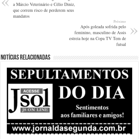
a Márcio Veterinário e Célio Diniz,
que correm risco de perderem seus
mandatos
Próximo
Após goleada sofrida pelo
feminino, masculino de Assis
estreia hoje na Copa TV Tem de
futsal
Notícias relacionadas