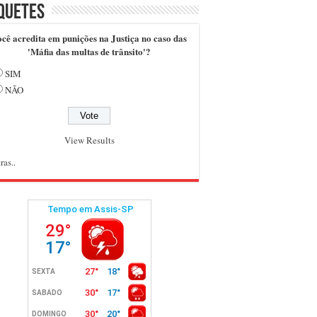
quetes
cê acredita em punições na Justiça no caso das
'Máfia das multas de trânsito'?
SIM
NÃO
View Results
ras..