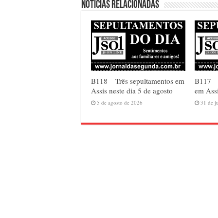
Notícias relacionadas
B118 – Três sepultamentos em
B117 –
Assis neste dia 5 de agosto
em Assi
5 de agosto de 2026
31 de j