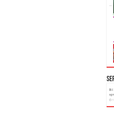
Se
B11
ago
5