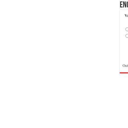
En
Vo
Out