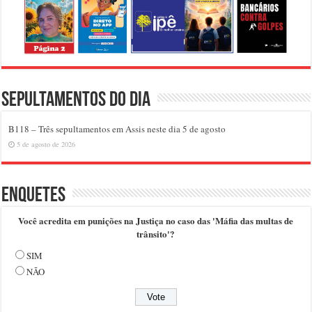
Sepultamentos do dia
B118 – Três sepultamentos em Assis neste dia 5 de agosto
5 de agosto de 2026
Enquetes
Você acredita em punições na Justiça no caso das 'Máfia das multas de
trânsito'?
SIM
NÃO