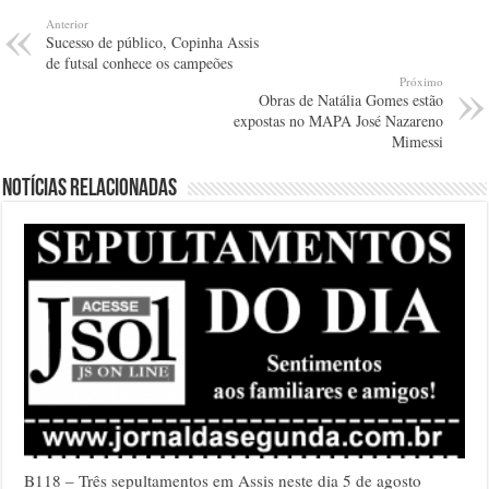
Anterior
Sucesso de público, Copinha Assis
de futsal conhece os campeões
Próximo
Obras de Natália Gomes estão
expostas no MAPA José Nazareno
Mimessi
Notícias relacionadas
B118 – Três sepultamentos em Assis neste dia 5 de agosto