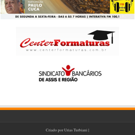
Criado por
Urias Turbiani
|