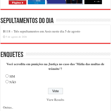
Sepultamentos do dia
B118 – Três sepultamentos em Assis neste dia 5 de agosto
5 de agosto de 2026
Enquetes
Você acredita em punições na Justiça no caso das 'Máfia das multas de
trânsito'?
SIM
NÃO
View Results
Outras..