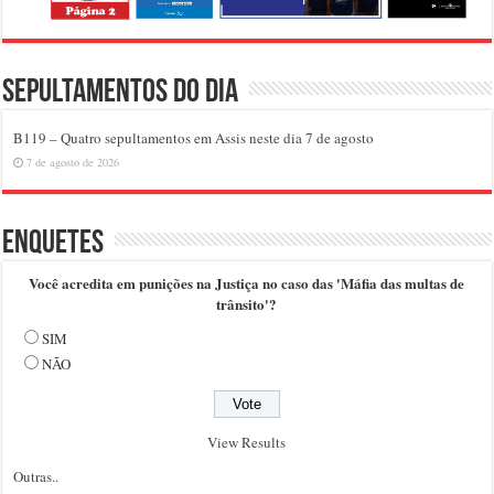
Sepultamentos do dia
B119 – Quatro sepultamentos em Assis neste dia 7 de agosto
7 de agosto de 2026
Enquetes
Você acredita em punições na Justiça no caso das 'Máfia das multas de
trânsito'?
SIM
NÃO
View Results
Outras..