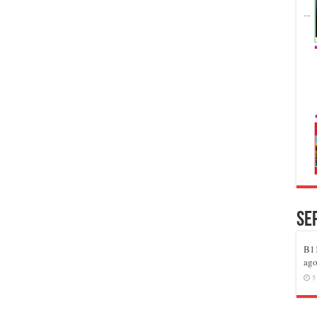
Se
B11
ago
5