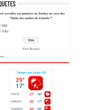
quetes
cê acredita em punições na Justiça no caso das
'Máfia das multas de trânsito'?
SIM
NÃO
View Results
ras..