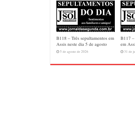
B118 – Três sepultamentos em
B117 –
Assis neste dia 5 de agosto
em Assi
5 de agosto de 2026
31 de j