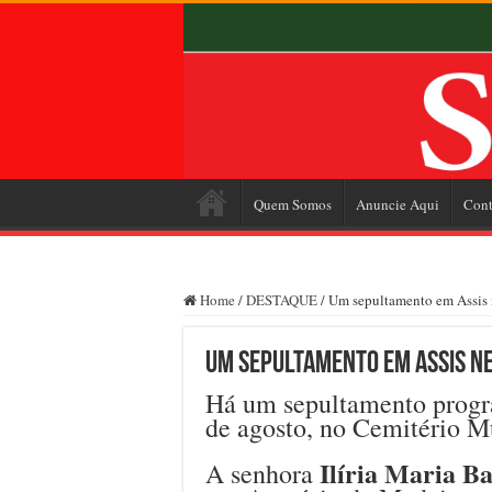
Quem Somos
Anuncie Aqui
Cont
Home
/
DESTAQUE
/
Um sepultamento em Assis n
Um sepultamento em Assis nes
Há um sepultamento progra
de agosto, no Cemitério M
Ilíria Maria B
A senhora