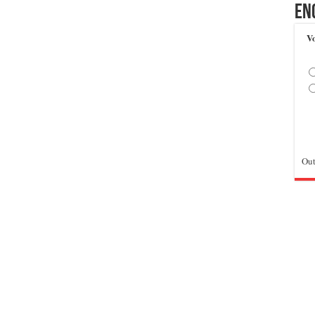
En
Vo
Out