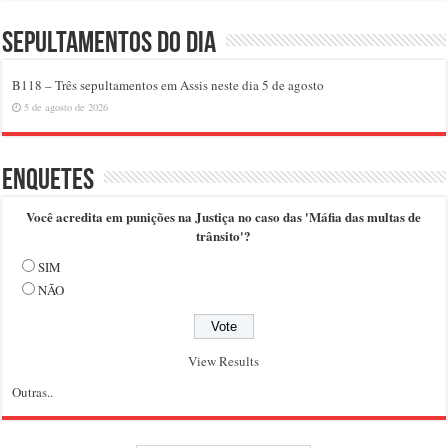
Sepultamentos do dia
B118 – Três sepultamentos em Assis neste dia 5 de agosto
5 de agosto de 2026
Enquetes
Você acredita em punições na Justiça no caso das 'Máfia das multas de
trânsito'?
SIM
NÃO
View Results
Outras..