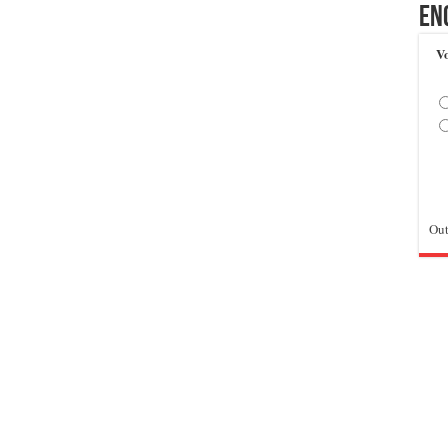
En
Vo
Out