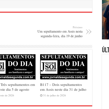
Próximo
Um sepultamento em Assis nesta
segunda-feira, dia 19 de junho
Úl
Três sepultamentos em
B117 – Dois sepultamentos
este dia 5 de agosto
em Assis neste dia 31 de julho
osto de 2026
31 de julho de 2026