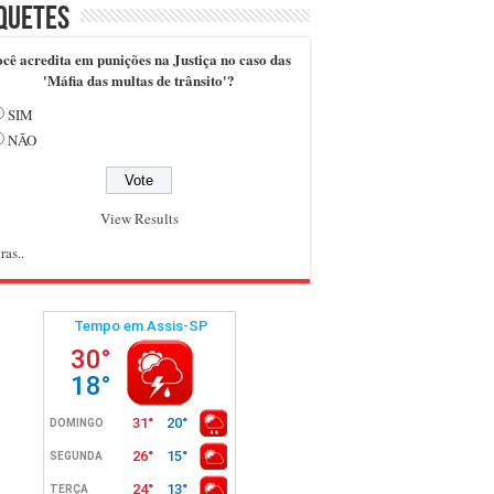
quetes
cê acredita em punições na Justiça no caso das
'Máfia das multas de trânsito'?
SIM
NÃO
View Results
ras..