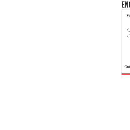
En
Vo
Out