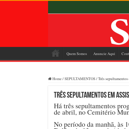
Quem Somos
Anuncie Aqui
Cont
Home
/
SEPULTAMENTOS
/
Três sepultamentos e
Três sepultamentos em Assis 
Há três sepultamentos prog
de abril, no Cemitério Mun
No período da manhã, às 1