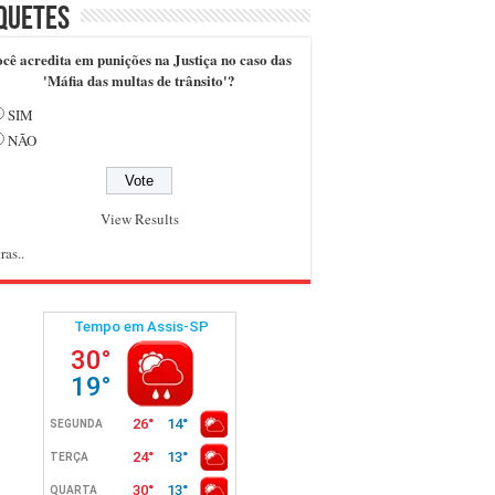
quetes
cê acredita em punições na Justiça no caso das
'Máfia das multas de trânsito'?
SIM
NÃO
View Results
ras..