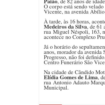
Paião
, de 82 anos de idad
O corpo está sendo velado 
Vicente, na avenida Abíli
À tarde, às 16 horas, acon
Medeiros da Silva
, de 61
rua Miguel Néspoli, 163, 
acontece no Complexo Pru
Já o horário do sepultame
anos, morador da avenida S
Progresso, não foi definido
Centro Funerário São Vice
Na cidade de Cândido Mota,
Elídia Gomes de Lima
, d
rua Antonio Adauto Marque
Municipal.