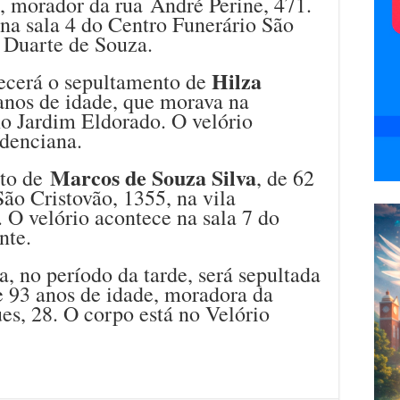
e, morador da rua André Perine, 471.
na sala 4 do Centro Funerário São
o Duarte de Souza.
Hilza
tecerá o sepultamento de
 anos de idade, que morava na
no Jardim Eldorado. O velório
denciana.
Marcos de Souza Silva
nto de
, de 62
ão Cristovão, 1355, na vila
. O velório acontece na sala 7 do
nte.
 no período da tarde, será sepultada
e 93 anos de idade, moradora da
s, 28. O corpo está no Velório